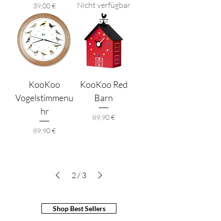
Nicht verfügbar
Preis
39,00 €
KooKoo
KooKoo Red
Vogelstimmenu
Barn
hr
Preis
89,90 €
Preis
89,90 €
2
/
3
Shop Best Sellers