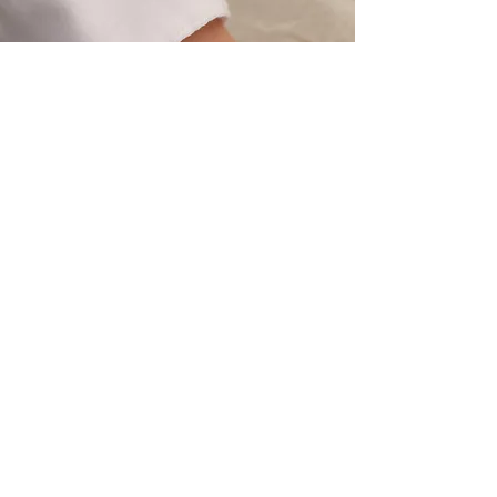
SHOP
ACCESSOIRES
Nach oben
JETZT NEU
Diamonds
are
forever