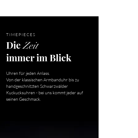
TIMEPIECES
Die
Zeit
immer im Blick
Uhren für jeden Anlass.
Von der klassischen Armbanduhr bis zu
handgeschnitzten Schwarzwälder
Kuckucksuhren - bei uns kommt jeder auf
seinen Geschmack.