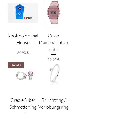
KooKoo Animal
Casio
House
Damenarmban
duhr
Preis
89,90 €
Preis
29,90 €
Beliebt
Creole Silber
Brillantring /
Schmetterling
Verlobungsring