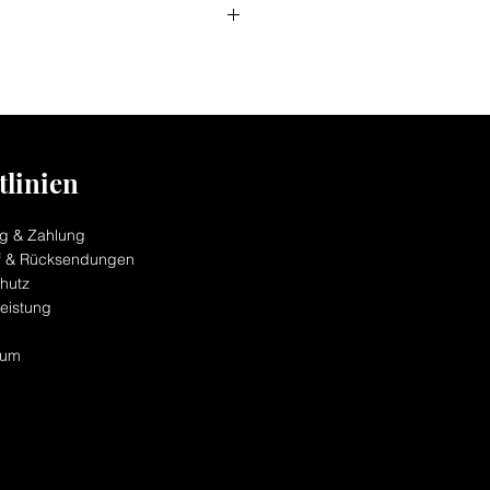
tlinien
ng & Zahlung
f & Rücksendungen
hutz
eistung
sum