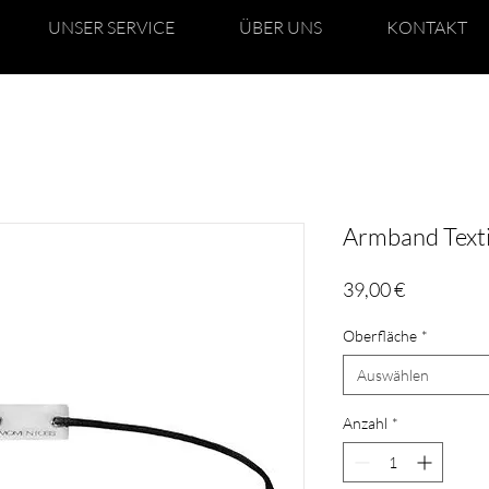
UNSER SERVICE
ÜBER UNS
KONTAKT
Armband Textil
Preis
39,00 €
Oberfläche
*
Auswählen
Anzahl
*