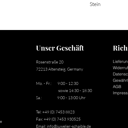
Stein
Zirkonia
Unser Geschäft
Rich
Lieferu
Rosenstraße 20
Widerru
72213 Altensteig, Germany
Datensc
Gewährl
Mo. - Fr.: 9:00 - 12:30
AGB
sowie 14:30 - 18:30
Impres
Sa.: 9:00 - 13:00 Uhr
Tel: +49 (0) 7453 8823
Fax: +49 (0) 7453 930525
le
Email:
info@juwelier-schaible.de