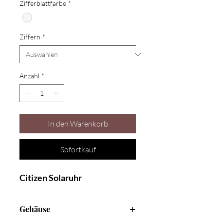
Zifferblattfarbe
*
Ziffern
*
Anzahl
*
In den Warenkorb
Sofortkauf
Citizen Solaruhr
Gehäuse