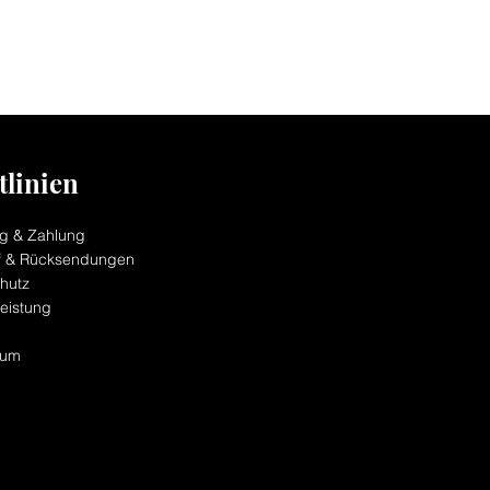
tlinien
ng & Zahlung
f & Rücksendungen
hutz
eistung
sum