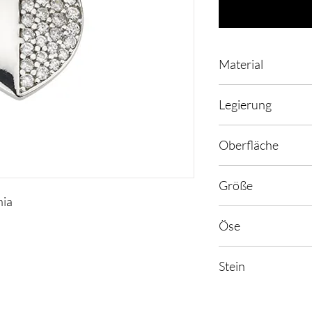
Material
Silber rhodiniert
Legierung
925
Oberfläche
poliert
Größe
nia
22 mm
Öse
3 mm
Stein
Zirkonia