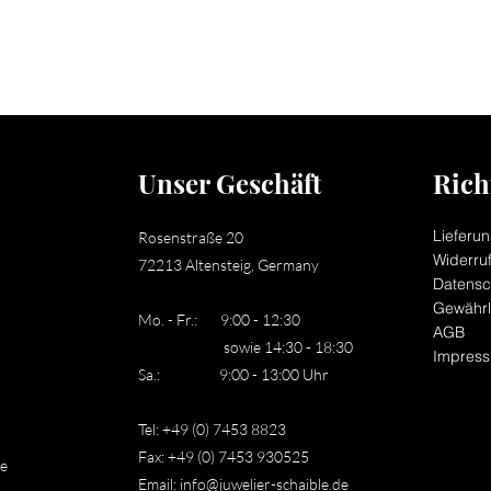
Unser Geschäft
Rich
Lieferu
Rosenstraße 20
Widerru
72213 Altensteig, Germany
Datensc
Gewährl
Mo. - Fr.: 9:00 - 12:30
AGB
sowie 14:30 - 18:30
Impres
Sa.: 9:00 - 13:00 Uhr
Tel: +49 (0) 7453 8823
Fax: +49 (0) 7453 930525
le
Email:
info@juwelier-schaible.de