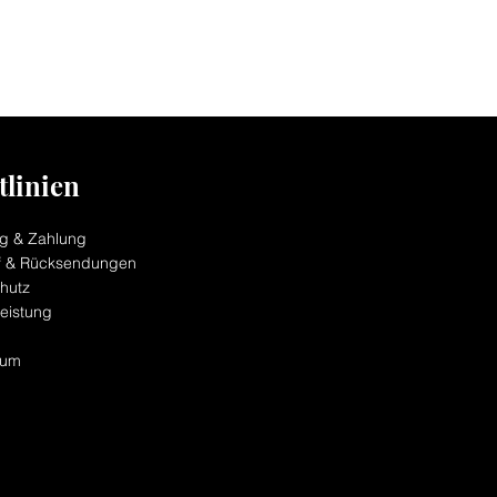
tlinien
ng & Zahlung
f & Rücksendungen
hutz
eistung
sum