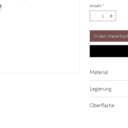
Anzahl
*
In den Warenkor
Material
Silber
Legierung
925
Oberfläche
poliert / matt