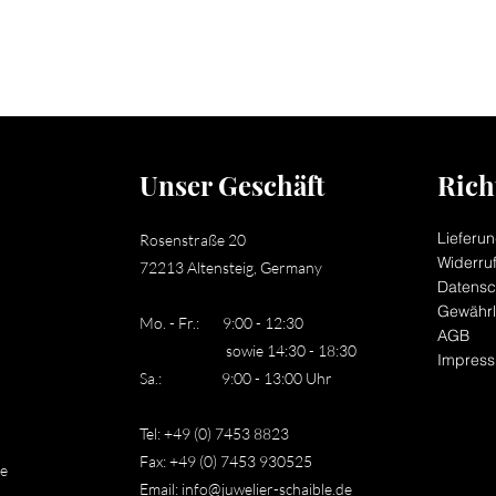
Unser Geschäft
Rich
Lieferu
Rosenstraße 20
Widerru
72213 Altensteig, Germany
Datensc
Gewährl
Mo. - Fr.: 9:00 - 12:30
AGB
sowie 14:30 - 18:30
Impres
Sa.: 9:00 - 13:00 Uhr
Tel: +49 (0) 7453 8823
Fax: +49 (0) 7453 930525
le
Email:
info@juwelier-schaible.de