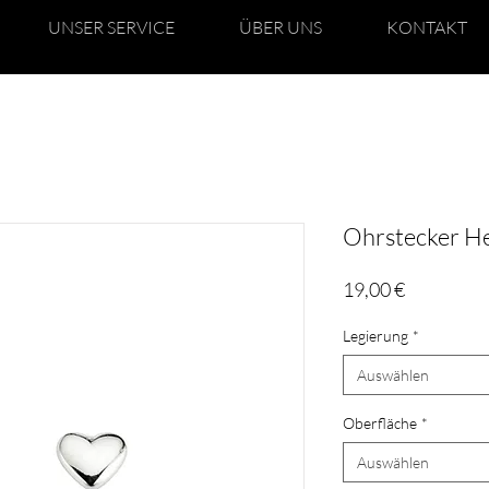
UNSER SERVICE
ÜBER UNS
KONTAKT
Ohrstecker He
Preis
19,00 €
Legierung
*
Auswählen
Oberfläche
*
Auswählen